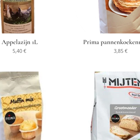
Appelazijn 1L
Prima pannenkoekenm
5,40
€
3,85
€