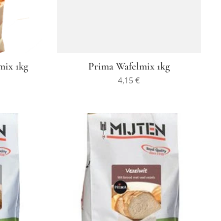
ix 1kg
Prima Wafelmix 1kg
4,15
€