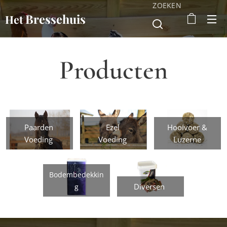
ZOEKEN
Bressehuis
Het
Producten
Paarden
Ezel
Hooivoer &
Voeding
Voeding
Luzerne
Bodembedekkin
Diversen
g