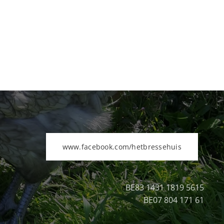
www.facebook.com/hetbressehuis
BE83 1431 1819 5615
BE07 804 171 61