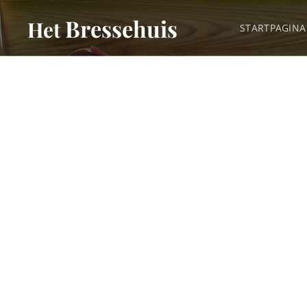
Bressehuis
Het
STARTPAGINA