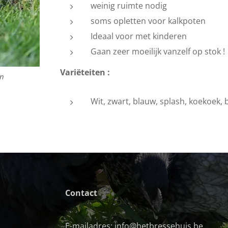
weinig ruimte nodig
soms opletten voor kalkpoten
Ideaal voor met kinderen
Gaan zeer moeilijk vanzelf op stok !
Variëteiten :
on
Wit, zwart, blauw, splash, koekoek, b
Contact
E-mailadres: info@hetbressehuis.be