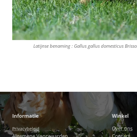
Latijnse benaming : Gallus gallus domesticus Briss
Informatie
Winkel
Over ons
Privacybeleid
Algemene Voorwaarden
Contact