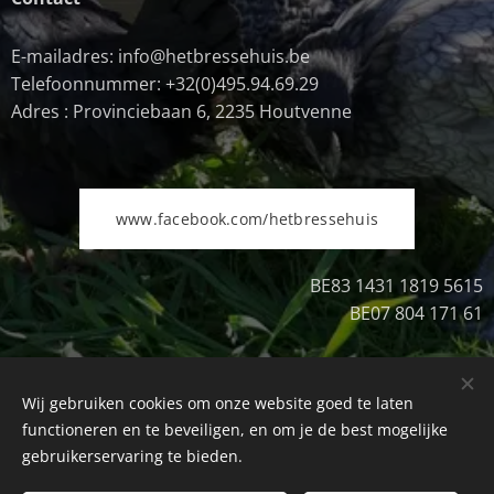
E-mailadres: info@hetbressehuis.be
Telefoonnummer: +32(0)495.94.69.29
Adres : Provinciebaan 6, 2235 Houtvenne
www.facebook.com/hetbressehuis
BE83 1431 1819 5615
BE07 804 171 61
Wij gebruiken cookies om onze website goed te laten
Uitschrijven
Cookies
functioneren en te beveiligen, en om je de best mogelijke
gebruikerservaring te bieden.