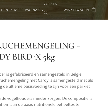
ZOEKEN
LDEN
MEER PAGINA'S
WINKELWAGEN
RUCHEMENGELING +
Y BIRD-X 5kg
oer is gefabriceerd en samengesteld in België.
rruchemengeling met Cardy is samengesteld met als
ng de ultieme basisvoeding te zijn voor een parkiet
.
 de vogelhouders minder zorgen. De compositie is
t om aan de basis nutritionele behoeftes te