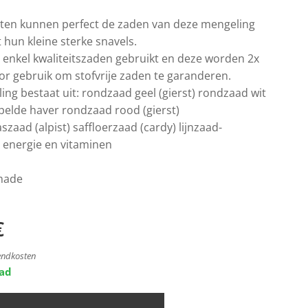
ieten kunnen perfect de zaden van deze mengeling
 hun kleine sterke snavels.
 enkel kwaliteitszaden gebruikt en deze worden 2x
or gebruik om stofvrije zaden te garanderen.
ng bestaat uit: rondzaad geel (gierst) rondzaad wit
epelde haver rondzaad rood (gierst)
szaad (alpist) saffloerzaad (cardy) lijnzaad-
 energie en vitaminen
 made
€
zendkosten
aad