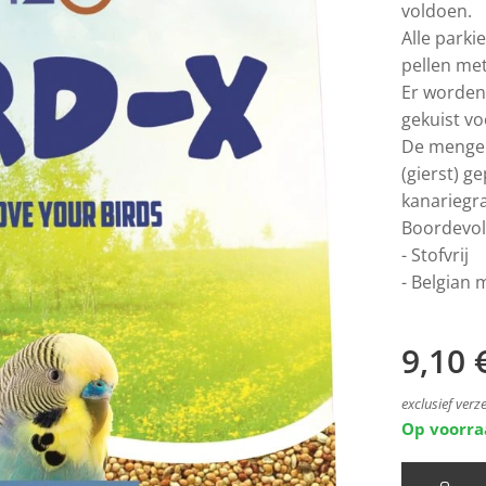
voldoen.
Alle park
pellen met
Er worden
gekuist vo
De mengeli
(gierst) g
kanariegra
Boordevol
- Stofvrij
- Belgian
9,10
exclusief ver
Op voorr