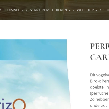
PLUIMVEE
STARTEN MET DIEREN
WEBSHOP
SO
PER
CARD
Dit vogelv
Bird-x Pe
doelstelli
(perruche)
Zo hebben
onderzoch