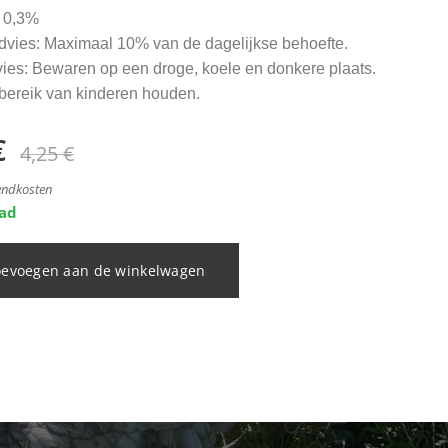
: 0,3%
vies: Maximaal 10% van de dagelijkse behoefte.
es: Bewaren op een droge, koele en donkere plaats.
 bereik van kinderen houden.
€
4,25
€
zendkosten
aad
oevoegen aan de winkelwagen