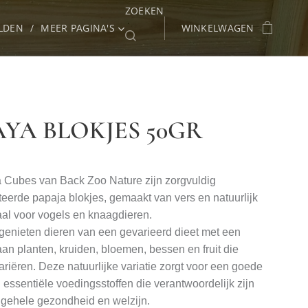
ZOEKEN
LDEN
MEER PAGINA'S
WINKELWAGEN
AYA BLOKJES 50GR
Cubes van Back Zoo Nature zijn zorgvuldig
eerde papaja blokjes, gemaakt van vers en natuurlijk
iaal voor vogels en knaagdieren.
d genieten dieren van een gevarieerd dieet met een
 aan planten, kruiden, bloemen, bessen en fruit die
ariëren. Deze natuurlijke variatie zorgt voor een goede
 essentiële voedingsstoffen die verantwoordelijk zijn
lgehele gezondheid en welzijn.