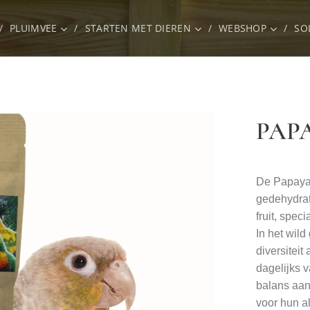
PLUIMVEE
STARTEN MET DIEREN
WEBSHOP
SO
PAP
De Papaya 
gedehydrat
fruit, spec
In het wil
diversiteit
dagelijks v
balans aan
voor hun a