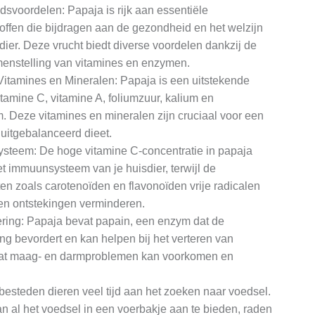
svoordelen: Papaja is rijk aan essentiële
offen die bijdragen aan de gezondheid en het welzijn
dier. Deze vrucht biedt diverse voordelen dankzij de
enstelling van vitamines en enzymen.
 Vitamines en Mineralen: Papaja is een uitstekende
itamine C, vitamine A, foliumzuur, kalium en
 Deze vitamines en mineralen zijn cruciaal voor een
uitgebalanceerd dieet.
steem: De hoge vitamine C-concentratie in papaja
et immuunsysteem van je huisdier, terwijl de
ten zoals carotenoïden en flavonoïden vrije radicalen
 en ontstekingen verminderen.
tering: Papaja bevat papain, een enzym dat de
ing bevordert en kan helpen bij het verteren van
wat maag- en darmproblemen kan voorkomen en
 besteden dieren veel tijd aan het zoeken naar voedsel.
an al het voedsel in een voerbakje aan te bieden, raden