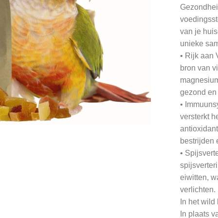
Gezondheid
voedingsst
van je huis
unieke sam
• Rijk aan
bron van v
magnesium.
gezond en 
• Immuunsy
versterkt h
antioxidan
bestrijden
• Spijsver
spijsverter
eiwitten, 
verlichten.
In het wild
In plaats v