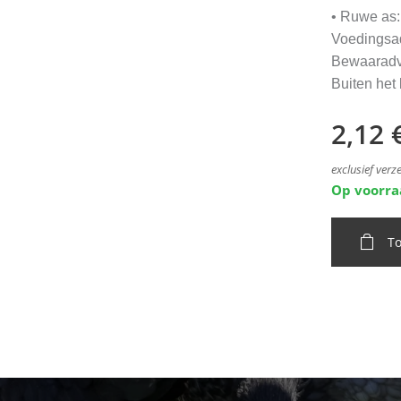
• Ruwe as
Voedingsad
Bewaaradvi
Buiten het
2,12
exclusief ver
Op voorr
T