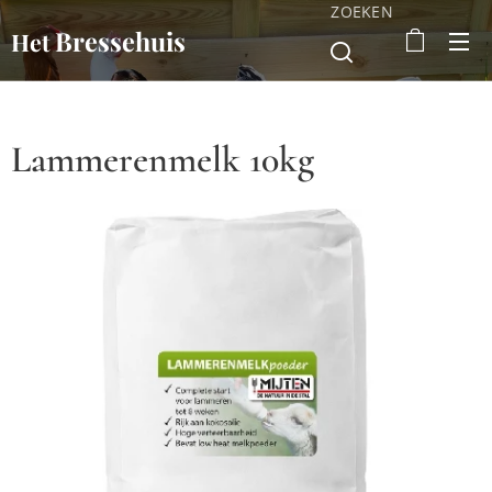
ZOEKEN
Bressehuis
Het
Lammerenmelk 10kg