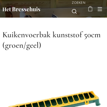
ZOEKEN
Bressehuis
Het
Kuikenvoerbak kunststof 50cm
(groen/geel)