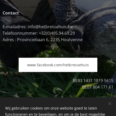
Contact
E-mailadres: info@hetbressehuis.be
Telefoonnummer: +32(0)495.94.69.29
Adres : Provinciebaan 6, 2235 Houtvenne
www.facebook.com/hetbressehuis
BE83 1431 1819 5615
BE07 804 171 61
Wij gebruiken cookies om onze website goed te laten
Uitschrijven
Cookies
functioneren en te beveiligen, en om je de best mogelijke