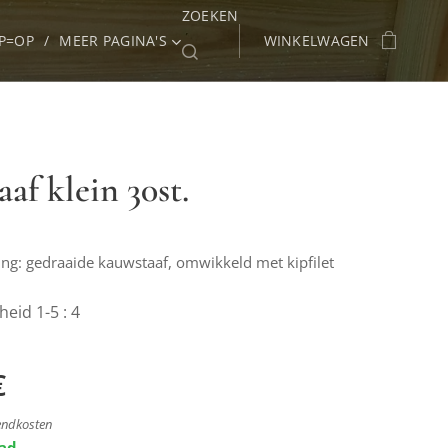
ZOEKEN
P=OP
MEER PAGINA'S
WINKELWAGEN
aaf klein 30st.
ing: gedraaide kauwstaaf, omwikkeld met kipfilet
eid 1-5 : 4
€
zendkosten
aad