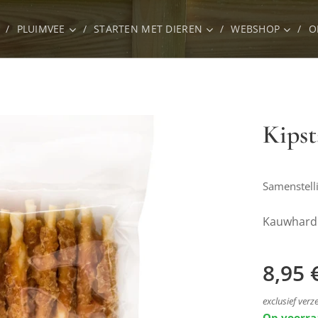
PLUIMVEE
STARTEN MET DIEREN
WEBSHOP
O
Kipst
Samenstell
Kauwhardh
8,95
exclusief ver
Op voorr