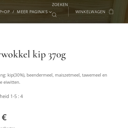
ZOEKEN
P=OP
MEER PAGINA'S
WINKELWAGEN
wokkel kip 370g
ing: kip(30%), beendermeel, maiszetmeel, tawemeel en
e eiwitten.
eid 1-5 : 4
€