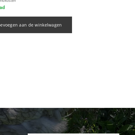
zendkosten
aad
oevoegen aan de winkelwagen