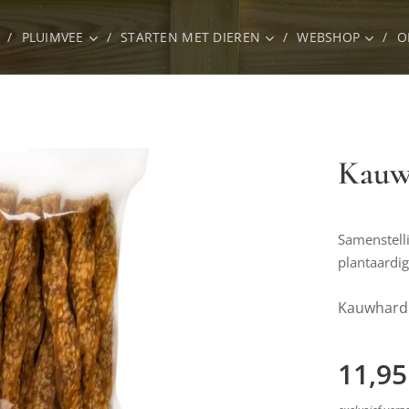
PLUIMVEE
STARTEN MET DIEREN
WEBSHOP
O
Kauw
Samenstell
plantaardig
Kauwhardh
11,95