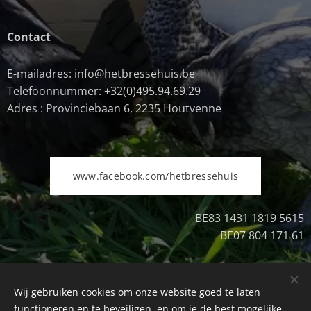
Contact
E-mailadres: info@hetbressehuis.be
Telefoonnummer: +32(0)495.94.69.29
Adres : Provinciebaan 6, 2235 Houtvenne
www.facebook.com/hetbressehuis
BE83 1431 1819 5615
BE07 804 171 61
Wij gebruiken cookies om onze website goed te laten
Uitschrijven
Cookies
functioneren en te beveiligen, en om je de best mogelijke