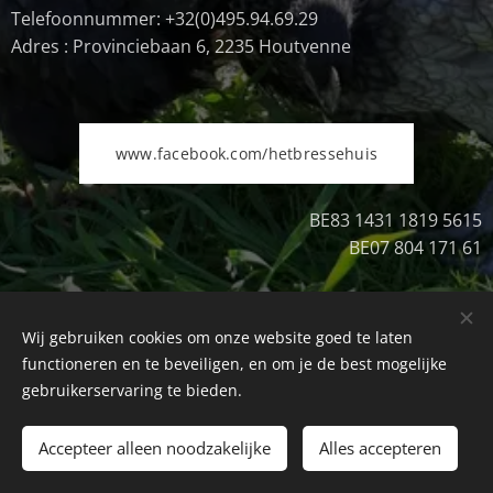
Telefoonnummer: +32(0)495.94.69.29
Adres : Provinciebaan 6, 2235 Houtvenne
www.facebook.com/hetbressehuis
BE83 1431 1819 5615
BE07 804 171 61
Wij gebruiken cookies om onze website goed te laten
Uitschrijven
Cookies
functioneren en te beveiligen, en om je de best mogelijke
gebruikerservaring te bieden.
Toevoegen aan de winkelwagen
Accepteer alleen noodzakelijke
Alles accepteren