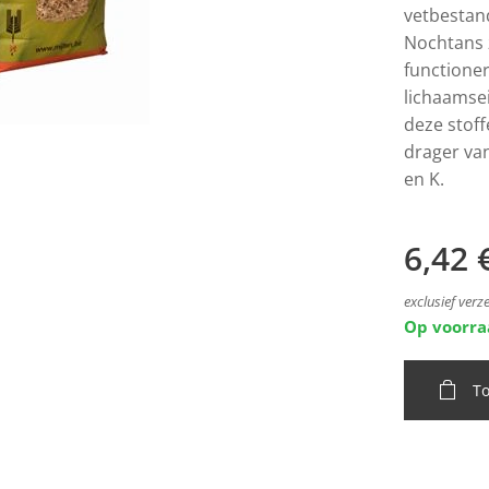
vetbestand
Nochtans z
functione
lichaamse
deze stoff
drager van
en K.
6,42
exclusief ver
Op voorr
T