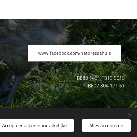
www.facebook.com/hetbressehuis
BE83 1431 1819 5615
BE07 804 171 61
Accepteer alleen noodzakelijke
Alles accepteren