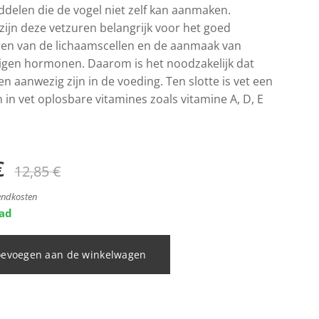
delen die de vogel niet zelf kan aanmaken.
ijn deze vetzuren belangrijk voor het goed
ren van de lichaamscellen en de aanmaak van
igen hormonen. Daarom is het noodzakelijk dat
en aanwezig zijn in de voeding. Ten slotte is vet een
 in vet oplosbare vitamines zoals vitamine A, D, E
€
12,85
€
zendkosten
aad
oevoegen aan de winkelwagen