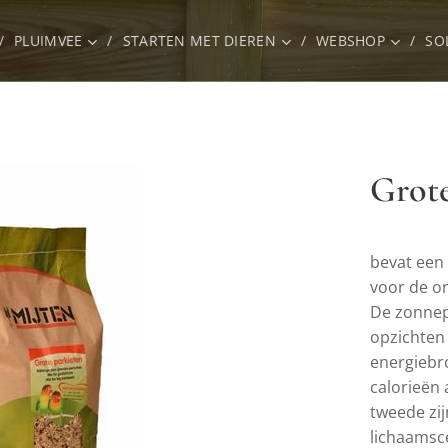
PLUIMVEE
STARTEN MET DIEREN
WEBSHOP
SO
Grote
bevat een 
voor de o
De zonnepi
opzichten 
energiebro
calorieën 
tweede zij
lichaamsce