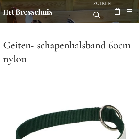
ZOEKEN
Bressehuis
Het
Geiten- schapenhalsband 60cm
nylon