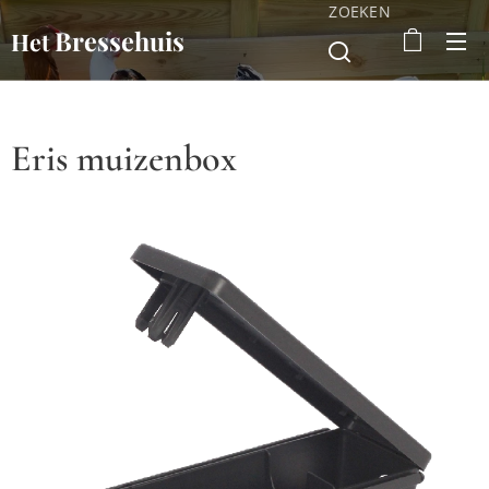
ZOEKEN
Bressehuis
Het
Eris muizenbox