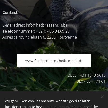
Contact
E-mailadres: info@hetbressehuis.be
Telefoonnummer: +32(0)495.94.69.29
Adres : Provinciebaan 6, 2235 Houtvenne
www.facebook.com/hetbressehuis
BE83 1431 1819 5615
BE07 804 171 61
Wij gebruiken cookies om onze website goed te laten
Uitschrijven
Cookies
functioneren en te beveiligen, en om je de best mogelijke