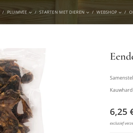
PLUIMVEE
STARTEN MET DIEREN
WEBSHOP
O
Eende
Samenstel
Kauwhardh
6,25
exclusief ver