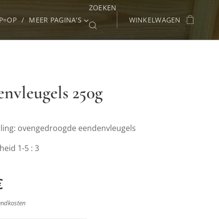
ZOEKEN
P=OP
MEER PAGINA'S
WINKELWAGEN
nvleugels 250g
ling: ovengedroogde eendenvleugels
eid 1-5 : 3
€
zendkosten