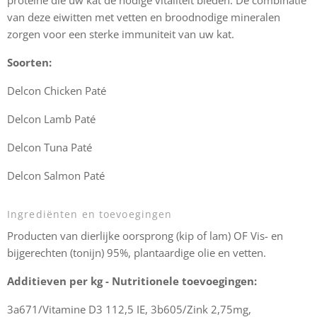
proteïne die uw kat de nodige vitaliteit bieden. De combinatie
van deze eiwitten met vetten en broodnodige mineralen
zorgen voor een sterke immuniteit van uw kat.
Soorten:
Delcon Chicken Paté
Delcon Lamb Paté
Delcon Tuna Paté
Delcon Salmon Paté
Ingrediënten en toevoegingen
Producten van dierlijke oorsprong (kip of lam) OF Vis- en
bijgerechten (tonijn) 95%, plantaardige olie en vetten.
Additieven per kg - Nutritionele toevoegingen:
3a671/Vitamine D3 112,5 IE, 3b605/Zink 2,75mg,