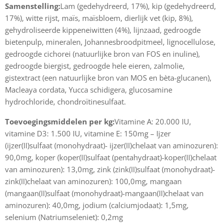
Samenstelling:
Lam (gedehydreerd, 17%), kip (gedehydreerd,
17%), witte rijst, maïs, maïsbloem, dierlijk vet (kip, 8%),
gehydroliseerde kippeneiwitten (4%), lijnzaad, gedroogde
bietenpulp, mineralen, Johannesbroodpitmeel, lignocellulose,
gedroogde cichorei (natuurlijke bron van FOS en inuline),
gedroogde biergist, gedroogde hele eieren, zalmolie,
gistextract (een natuurlijke bron van MOS en bèta-glucanen),
Macleaya cordata, Yucca schidigera, glucosamine
hydrochloride, chondroïtinesulfaat.
Toevoegingsmiddelen per kg:
Vitamine A: 20.000 IU,
vitamine D3: 1.500 IU, vitamine E: 150mg – Ijzer
(ijzer(II)sulfaat (monohydraat)- ijzer(II)chelaat van aminozuren):
90,0mg, koper (koper(II)sulfaat (pentahydraat)-koper(II)chelaat
van aminozuren): 13,0mg, zink (zink(II)sulfaat (monohydraat)-
zink(II)chelaat van aminozuren): 100,0mg, mangaan
(mangaan(II)sulfaat (monohydraat)-mangaan(II)chelaat van
aminozuren): 40,0mg, jodium (calciumjodaat): 1,5mg,
selenium (Natriumseleniet): 0,2mg