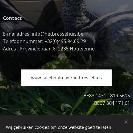
Contact
E-mailadres: info@hetbressehuis.be
Telefoonnummer: +32(0)495.94.69.29
Adres : Provinciebaan 6, 2235 Houtvenne
www.facebook.com/hetbressehuis
BE83 1431 1819 5615
BE07 804 171 61
Wij gebruiken cookies om onze website goed te laten
Uitschrijven
Cookies