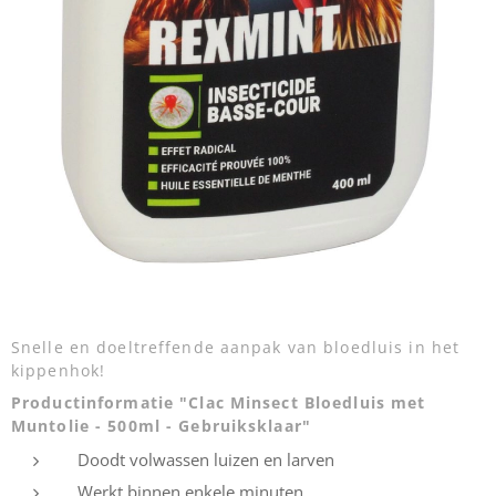
Snelle en doeltreffende aanpak van bloedluis in het
kippenhok!
Productinformatie "Clac Minsect Bloedluis met
Muntolie - 500ml - Gebruiksklaar"
Doodt volwassen luizen en larven
Werkt binnen enkele minuten