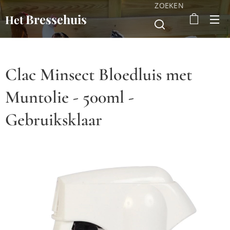
ZOEKEN
Bressehuis
Het
Clac Minsect Bloedluis met
Muntolie - 500ml -
Gebruiksklaar