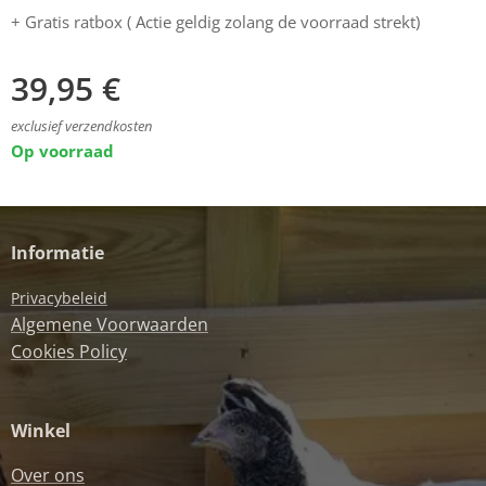
+ Gratis ratbox ( Actie geldig zolan
g de voorraad strekt)
39,95
€
exclusief verzendkosten
Op voorraad
Informatie
Privacybeleid
Algemene Voorwaarden
Cookies Policy
Winkel
Over ons